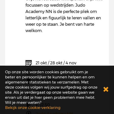
focussen op wedstrijden: Judo
Academy NN is de perfecte plek om
letterlijk en figuurlijk te leren vallen en
weer op te staan. Je bent van harte
welkom.
21 okt / 28 okt / 4 nov
Op onze site worden cookies gebruikt om je
16:15-17:15
beter en persoonlijker te kunnen helpen en om
8 t/m 10 jaar
algemenere statistieken te verzamelen. Met
deze cookies volgen wij jouw surfgedrag op onze
Judo Academy NN zorgt voor
site. Als je verdergaat op onze website gaan we
leenjudopakken
ervan uit dat je hier geen problemen mee hebt.
Wil je meer weten?
€ 12,50
Bekijk onze cookie-verklaring
Judo Academy NN