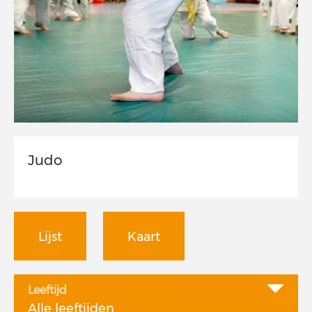
Judo
Lijst
Kaart
Leeftijd
Alle leeftijden