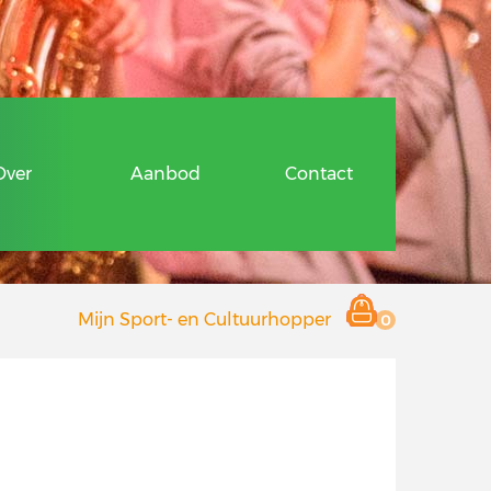
ragen
Over
Aanbod
Contact
 en Cultuurhopper
Mijn Sport- en Cultuurhopper
0
r deelnemers
 aanbieders
Hopper
ragen