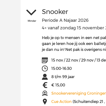
Snooker
Periode A Najaar 2026
Minder
4× vanaf zondag 15 november 20
Heb je op tv mensen in een net pak 
gaan je leren hoe jij ook een balletj
je dan nu in! Net pak is overigens n
15 nov / 22 nov / 29 nov / 13 d
15:00-16:30
8 t/m 99 jaar
€ 15,00
Snookervereniging Groninge
Cue Action
(Schuitendiep 21 ,