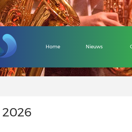
Veel gestelde v
Home
Nieuws
Over de Sport-
Informatie voo
Informatie voor
r 2026
Uniek Sporten 
Veel gestelde v