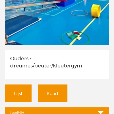
Ouders -
dreumes/peuter/kleutergym
Lijst
Kaart
Leeftijd