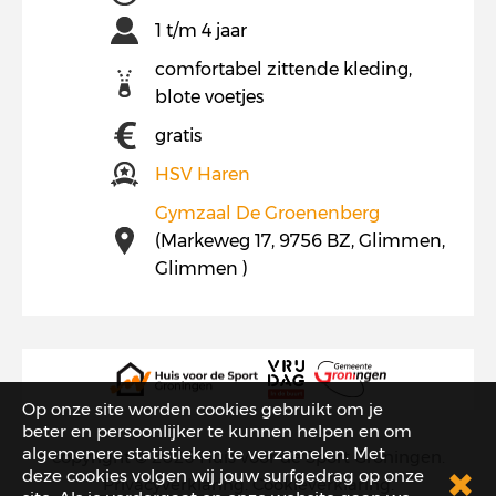
1 t/m 4 jaar
comfortabel zittende kleding,
blote voetjes
gratis
HSV Haren
Gymzaal De Groenenberg
(Markeweg 17, 9756 BZ, Glimmen,
Glimmen )
Op onze site worden cookies gebruikt om je
beter en persoonlijker te kunnen helpen en om
algemenere statistieken te verzamelen. Met
copyright © 2026
Huis voor de Sport Groningen
.
deze cookies volgen wij jouw surfgedrag op onze
Privacyverklaring
.
Cookieverklaring
.