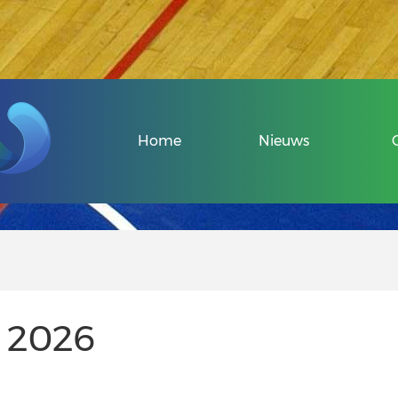
Veel gestelde v
Home
Nieuws
Over de Sport-
Informatie voo
Informatie voor
r 2026
Uniek Sporten 
Veel gestelde v