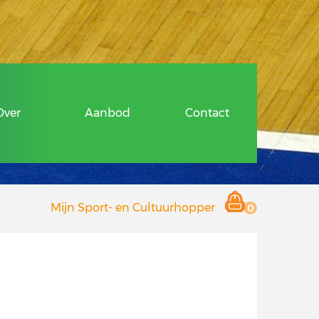
ragen
Over
Aanbod
Contact
 en Cultuurhopper
Mijn Sport- en Cultuurhopper
0
r deelnemers
 aanbieders
Hopper
ragen