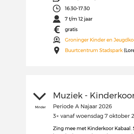
16:30-17:30
7 t/m 12 jaar
gratis
Groninger Kinder en Jeugdko
Buurtcentrum Stadspark
(Lor
Muziek - Kinderkoo
Periode A Najaar 2026
Minder
3× vanaf woensdag 7 oktober 20
Zing mee met Kinderkoor Kabaal. S