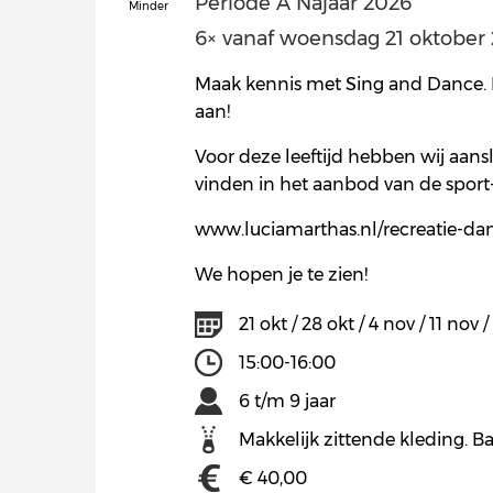
Periode A Najaar 2026
Minder
6× vanaf woensdag 21 oktober 2
Maak kennis met Sing and Dance. In
aan!
Voor deze leeftijd hebben wij aans
vinden in het aanbod van de sport-
www.luciamarthas.nl/recreatie-da
We hopen je te zien!
21 okt / 28 okt / 4 nov / 11 nov 
15:00-16:00
6 t/m 9 jaar
Makkelijk zittende kleding. Ba
€ 40,00