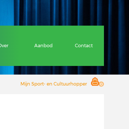
ragen
Over
Aanbod
Contact
 en Cultuurhopper
Mijn Sport- en Cultuurhopper
0
r deelnemers
 aanbieders
Hopper
ragen