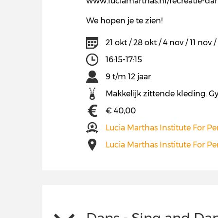
www.luciamarthas.nl/recreatie-da
We hopen je te zien!
21 okt / 28 okt / 4 nov / 11 nov 
16:15-17:15
9 t/m 12 jaar
Makkelijk zittende kleding. G
€ 40,00
Lucia Marthas Institute For P
Lucia Marthas Institute For P