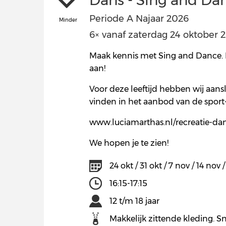
Dans - Sing and Da
Periode A Najaar 2026
Minder
6× vanaf zaterdag 24 oktober 20
Maak kennis met Sing and Dance. In
aan!
Voor deze leeftijd hebben wij aans
vinden in het aanbod van de sport-
www.luciamarthas.nl/recreatie-da
We hopen je te zien!
24 okt / 31 okt / 7 nov / 14 nov 
16:15-17:15
12 t/m 18 jaar
Makkelijk zittende kleding. Sn