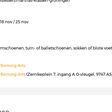
nslessen/marthas-klassen-groningen
/ 18 nov / 25 nov
ymschoenen, turn- of balletschoenen, sokken of blote voe
erforming Arts
erforming Arts
(Zernikeplein 7, ingang A 0-vleugel, 9747 A