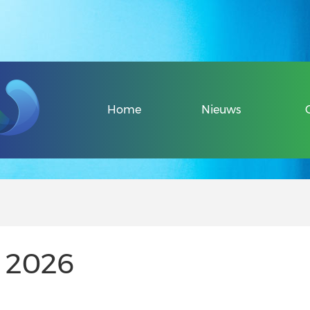
Veel gestelde v
Home
Nieuws
Over de Sport-
Informatie voo
Informatie voor
r 2026
Uniek Sporten 
Veel gestelde v