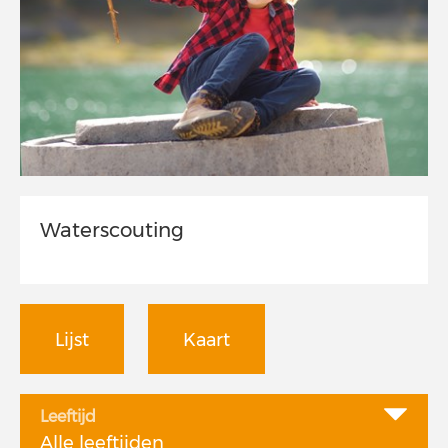
Waterscouting
Lijst
Kaart
Leeftijd
Alle leeftijden