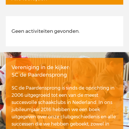
Geen activiteiten gevonden.
Vereniging in de kijker:
SC de Paardensprong
SC de Paardensprong is sinds de oprichting in
2006 uitgegroeid tot een van de meest
succesvolle schaakclubs in Nederland. In ons
jubileumjaar 2016 hebben we een boek
uitgegeven over onze clubgeschiedenis en alle
successen die we hebben geboekt, zowel in