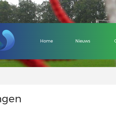
Veel gestelde v
Home
Nieuws
Over de Sport-
Informatie voo
Informatie voor
ngen
Uniek Sporten 
Veel gestelde v