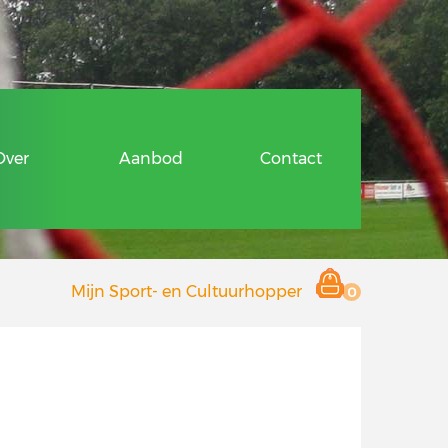
ragen
Over
Aanbod
Contact
 en Cultuurhopper
Mijn Sport- en Cultuurhopper
0
r deelnemers
 aanbieders
Hopper
ragen