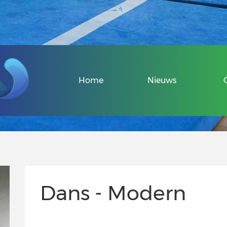
Veel gestelde v
Home
Nieuws
Over de Sport-
Informatie voo
Informatie voor
Dans - Modern
Uniek Sporten 
Veel gestelde v