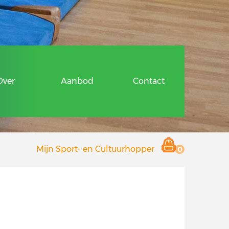
ragen
Over
Aanbod
Contact
 en Cultuurhopper
Mijn Sport- en Cultuurhopper
0
r deelnemers
 aanbieders
Hopper
ragen