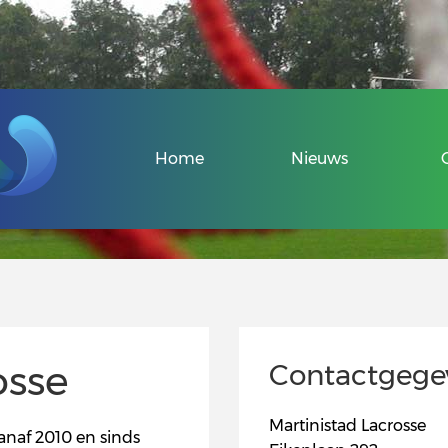
Veel gestelde v
Home
Nieuws
Over de Sport-
Informatie voo
Informatie voor
osse
Contactgege
Uniek Sporten 
Martinistad Lacrosse
Veel gestelde v
vanaf 2010 en sinds