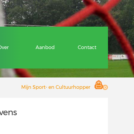
ragen
Over
Aanbod
Contact
 en Cultuurhopper
Mijn Sport- en Cultuurhopper
0
r deelnemers
 aanbieders
vens
Hopper
ragen