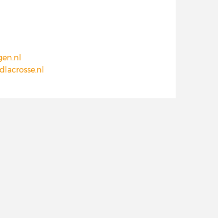
gen.nl
dlacrosse.nl