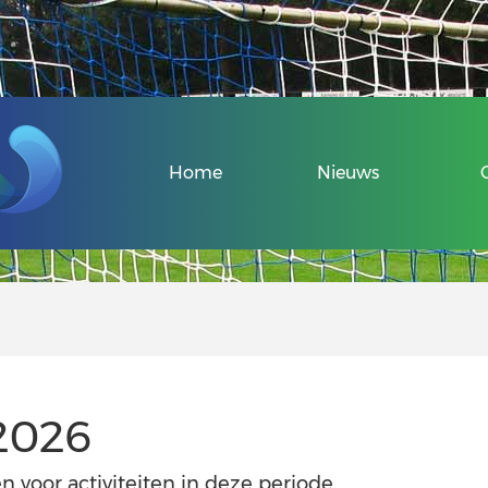
Veel gestelde v
Home
Nieuws
Over de Sport-
Informatie voo
Informatie voor
2026
Uniek Sporten 
Veel gestelde v
n voor activiteiten in deze periode.