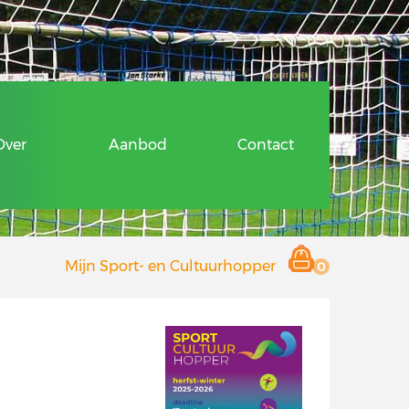
ragen
Over
Aanbod
Contact
 en Cultuurhopper
Mijn Sport- en Cultuurhopper
0
r deelnemers
 aanbieders
Hopper
ragen