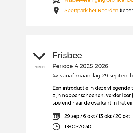
Frisbeevereniging Gronical Di
Sportpark het Noorden
(Iepe
Frisbee
Periode A 2025-2026
Minder
4× vanaf maandag 29 september
Een introductie in deze vliegende t
zijn noppenschoenen. Verder leer je
spelend naar de overkant in het ein
29 sep / 6 okt / 13 okt / 20 okt
19:00-20:30