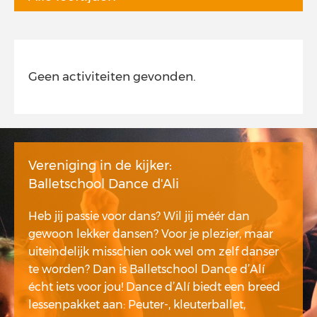
Geen activiteiten gevonden.
Vereniging in de kijker:
Balletschool Dance d'Ali
Heb jij passie voor dans? Wil jij méér dan
gewoon lekker dansen? Voor je plezier, maar
uiteindelijk misschien ook wel om zelf danser
te worden? Dan is Balletschool Dance d’Alí
écht iets voor jou! Dance d’Alí biedt een breed
lessenpakket aan: Peuter-, kleuterballet,