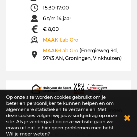
15:30-17:00
6 t/m 14 jaar
€ 8,00
MAAK-Lab Gro
MAAK-Lab Gro
(Energieweg 9d,
9743 AN, Groningen, Vinkhuizen)
Op onze site worden cookies gebruikt om je
beter en persoonlijker te kunnen helpen en om
algemenere statistieken te verzamelen. Met
copyright © 2026
Huis voor de Sport Groningen
.
deze cookies volgen wij jouw surfgedrag op onze
Privacyverklaring
.
Cookieverklaring
.
site. Als je verdergaat op onze website gaan we
ervan uit dat je hier geen problemen mee hebt.
Wil je meer weten?
proudly powered by
Aspin