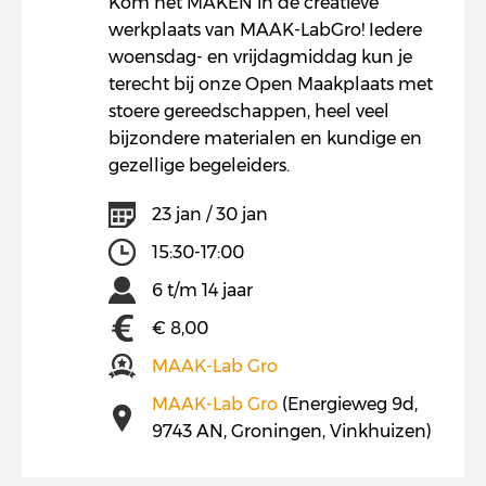
Kom het MAKEN in de creatieve
werkplaats van MAAK-LabGro! Iedere
woensdag- en vrijdagmiddag kun je
terecht bij onze Open Maakplaats met
stoere gereedschappen, heel veel
bijzondere materialen en kundige en
gezellige begeleiders.
23 jan / 30 jan
15:30-17:00
6 t/m 14 jaar
€ 8,00
MAAK-Lab Gro
MAAK-Lab Gro
(Energieweg 9d,
9743 AN, Groningen, Vinkhuizen)