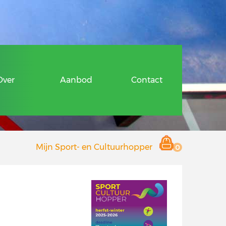
ragen
Over
Aanbod
Contact
 en Cultuurhopper
Mijn Sport- en Cultuurhopper
0
r deelnemers
 aanbieders
Hopper
ragen