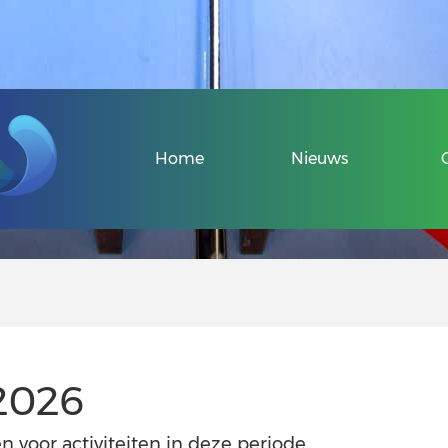
Veel gestelde v
Home
Nieuws
Over de Sport-
Informatie voo
Informatie voor
2026
Uniek Sporten 
Veel gestelde v
n voor activiteiten in deze periode.