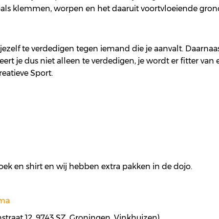
oals klemmen, worpen en het daaruit voortvloeiende gron
om jezelf te verdedigen tegen iemand die je aanvalt. Daarnaa
rt je dus niet alleen te verdedigen, je wordt er fitter van 
eatieve Sport.
oek en shirt en wij hebben extra pakken in de dojo.
ema
jnstraat 12, 9743 SZ, Groningen, Vinkhuizen)