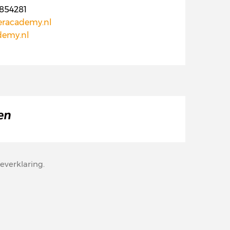
854281
racademy.nl
demy.nl
everklaring
.