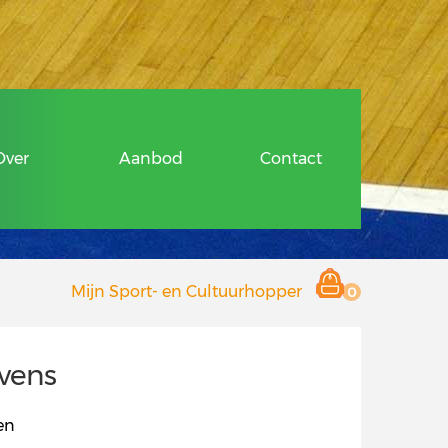
ragen
Over
Aanbod
Contact
 en Cultuurhopper
Mijn Sport- en Cultuurhopper
0
r deelnemers
 aanbieders
vens
Hopper
en
ragen