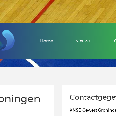
Veel gestelde v
Home
Nieuws
Over de Sport-
Informatie voo
Informatie voor
oningen
Contactgege
Uniek Sporten 
KNSB Gewest Groning
Veel gestelde v