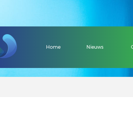
Veel gestelde v
Home
Nieuws
Over de Sport-
Informatie voo
Informatie voor
Uniek Sporten 
Veel gestelde v